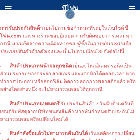
Skip
บีโฟน
to
content
การรับประกันสินค้า
เป็นไปตามข้อกำหนดที่ระบุในเว็บไซด์
บี
โฟน.com
และทางร้านขอปฎิเสธความรับผิดชอบ การเคลมทุก
กรณี
หากเกิดจากความผิดพลาดของผู้ซื้อในการซ่อมแซมหรือ
ประกอบสินค้าด้วยตัวเอง
และเป็นไปตามเงื่อนไข ดังต่อไปนี้
·
สินค้าประเภทหน้าจอทุกชนิด
เป็นอะไหล่อิเลคทรอนิคเป็น
ส่วนประกอบของกระจก สายแพร และแตกหักได้ตลอดเวลา หาก
ทำการประกอบ หรือลอกฟิล์ม ติดกาว ลอกกาวพลาสติกแล้ว หรือ
อย่างใดอย่างหนึ่ง จะไม่สามารถเคลมได้ทุกกรณี
·
สินค้าประเภทแบตเตอรี่
รับประกันสินค้า 7 วันนับตั้งแต่วันที่
เซนต์รับพัสดุจากบริษัทขนส่งสินค้า หากพ้นกำหนดรับประกันไม่
สามารถเคลมหรือเปลี่ยนใหม่ได้
·
สินค้าสั่งซื้อแล้วไม่สามารถคืนเงินได้
เว้นแต่ต้องการเปลี่ยน